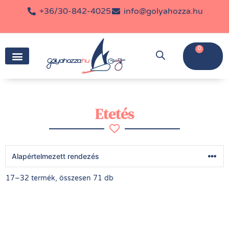
+36/30-842-4025
info@golyahozza.hu
0
Etetés
17–32 termék, összesen 71 db