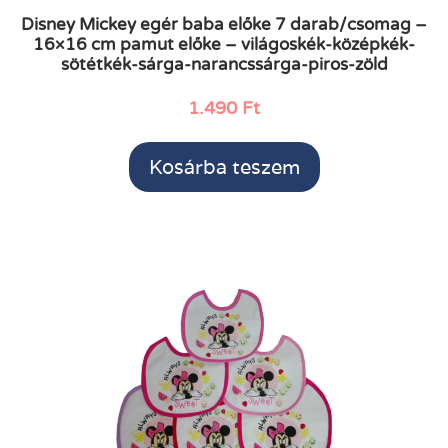
Disney Mickey egér baba előke 7 darab/csomag –
16×16 cm pamut előke – világoskék-középkék-
sötétkék-sárga-narancssárga-piros-zöld
1.490
Ft
Kosárba teszem