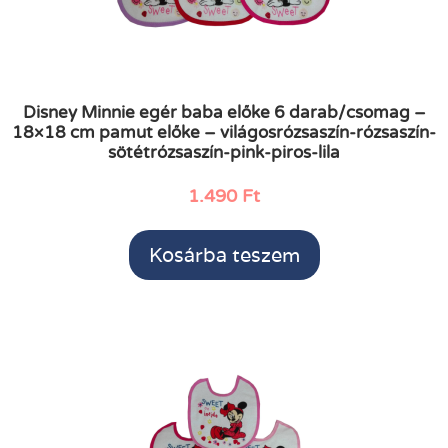
Disney Minnie egér baba előke 6 darab/csomag –
18×18 cm pamut előke – világosrózsaszín-rózsaszín-
sötétrózsaszín-pink-piros-lila
1.490
Ft
Kosárba teszem