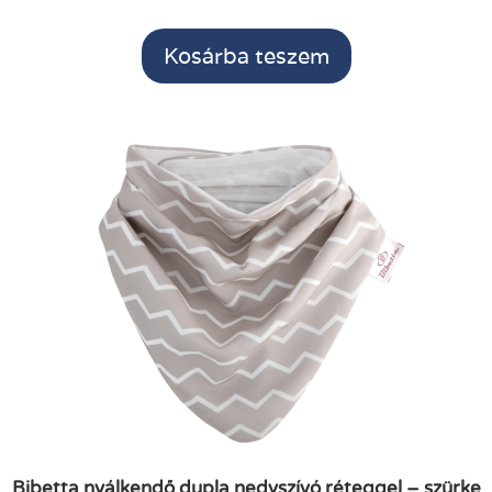
Kosárba teszem
Bibetta nyálkendő dupla nedvszívó réteggel – szürke