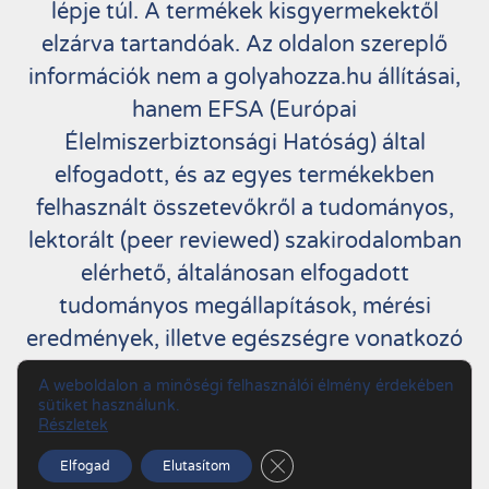
lépje túl. A termékek kisgyermekektől
elzárva tartandóak. Az oldalon szereplő
információk nem a golyahozza.hu állításai,
hanem EFSA (Európai
Élelmiszerbiztonsági Hatóság) által
elfogadott, és az egyes termékekben
felhasznált összetevőkről a tudományos,
lektorált (peer reviewed) szakirodalomban
elérhető, általánosan elfogadott
tudományos megállapítások, mérési
eredmények, illetve egészségre vonatkozó
állítások.
A weboldalon a minőségi felhasználói élmény érdekében
sütiket használunk.
Részletek
Copyright by Golyahozza.hu. All Rights
Close GDPR Cookie Banner
Reserved.
Elfogad
Elutasítom