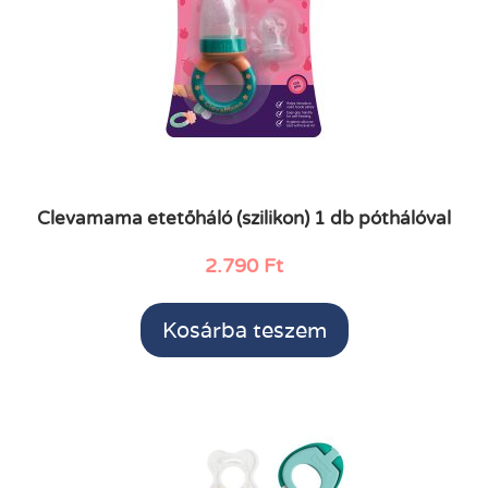
Clevamama etetőháló (szilikon) 1 db póthálóval
2.790
Ft
Kosárba teszem