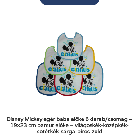
Disney Mickey egér baba előke 6 darab/csomag –
19×23 cm pamut előke – világoskék-középkék-
sötétkék-sárga-piros-zöld