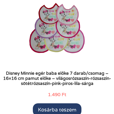
Disney Minnie egér baba előke 7 darab/csomag –
16×16 cm pamut előke – világosrózsaszín-rózsaszín-
sötétrózsaszín-pink-piros-lila-sárga
1.490
Ft
Kosárba teszem