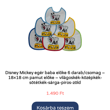
Disney Mickey egér baba előke 6 darab/csomag –
18×18 cm pamut előke – világoskék-középkék-
sötétkék-sárga-piros-zöld
1.490
Ft
Kosárba teszem