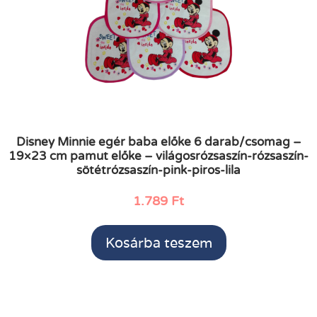
Disney Minnie egér baba előke 6 darab/csomag –
19×23 cm pamut előke – világosrózsaszín-rózsaszín-
sötétrózsaszín-pink-piros-lila
1.789
Ft
Kosárba teszem