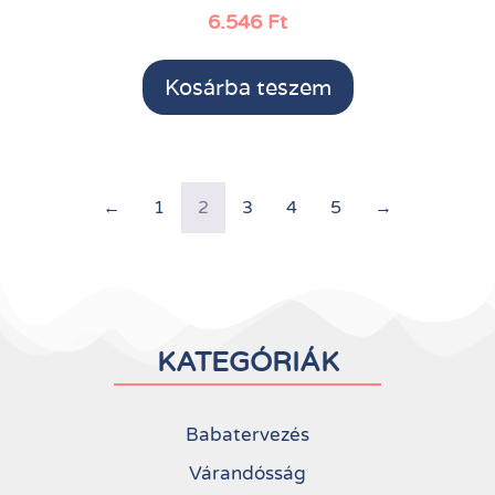
6.546
Ft
Kosárba teszem
←
1
2
3
4
5
→
KATEGÓRIÁK
Babatervezés
Várandósság