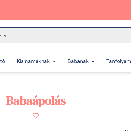
ítő
Kismamáknak
Babának
Tanfolyam
Babaápolás