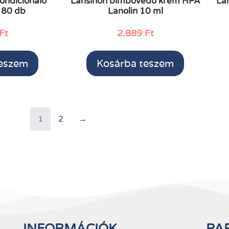
ondícionáló
Lansinoh bimbóvédő krém HPA
La
 80 db
Lanolin 10 ml
Ft
2.889
Ft
teszem
Kosárba teszem
1
2
→
INFORMÁCIÓK
PA