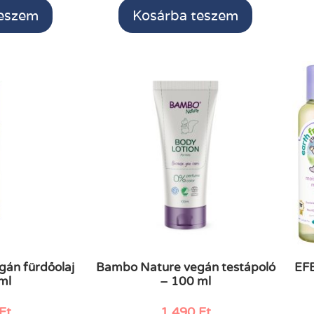
teszem
Kosárba teszem
án fürdőolaj
Bambo Nature vegán testápoló
EFB
ml
– 100 ml
Ft
1.490
Ft