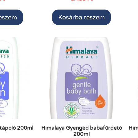
teszem
Kosárba teszem
tápoló 200ml
Himalaya Gyengéd babafürdető
Him
200ml