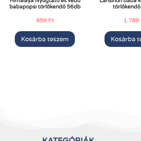
Himalaya Nyugtató és védő
Lansinoh baba k
babapopsi törlőkendő 56db
törlőkendő
659
Ft
1.789
Kosárba teszem
Kosárba 
KATEGÓRIÁK