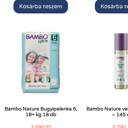
Kosárba teszem
Kosárba 
Bambo Nature Bugyipelenka 6,
Bambo Nature veg
18+ kg 18 db
– 145 
2.690
Ft
2.790