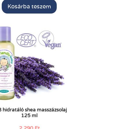
Kosárba teszem
 hidratáló shea masszázsolaj
125 ml
2.290
Ft