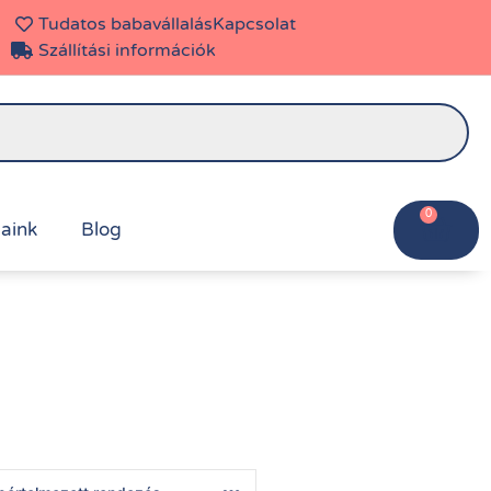
Tudatos babavállalás
Kapcsolat
Szállítási információk
0
aink
Blog