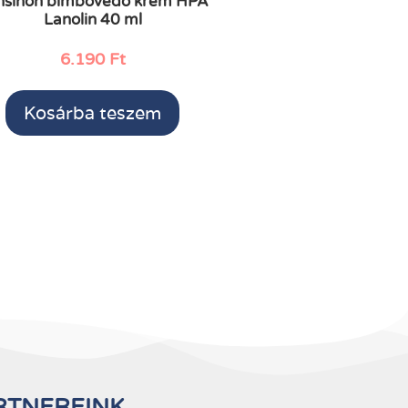
nsinoh bimbóvédő krém HPA
Lanolin 40 ml
6.190
Ft
Kosárba teszem
RTNEREINK