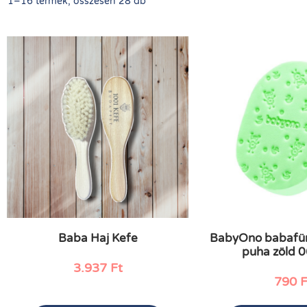
1–16 termék, összesen 28 db
Baba Haj Kefe
BabyOno babafür
puha zöld 
3.937
Ft
790
F