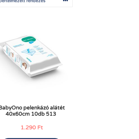
BabyOno pelenkázó alátét
40x60cm 10db 513
1.290
Ft