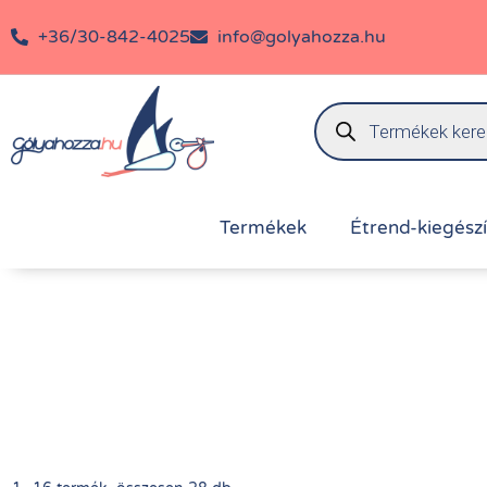
+36/30-842-4025
info@golyahozza.hu
Termékek
Étrend-kiegész