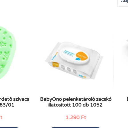
dető szivacs
BabyOno pelenkatároló zacskó
063/01
illatosított 100 db 1052
t
1.290
Ft