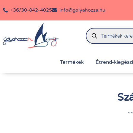
+36/30-842-4025
info@golyahozza.hu
Termékek
Étrend-kiegész
Szá