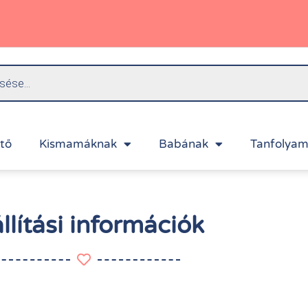
ítő
Kismamáknak
Babának
Tanfolyam
llítási információk