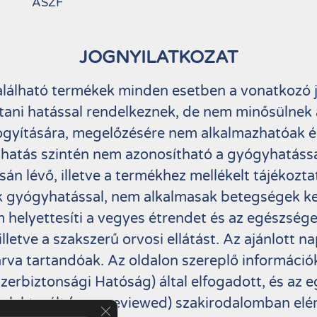
ÁSZF
JOGNYILATKOZAT
alálható termékek minden esetben a vonatkozó
tani hatással rendelkeznek, de nem minősülnek a
gyítására, megelőzésére nem alkalmazhatóak é
 hatás szintén nem azonosítható a gyógyhatáss
án lévő, illetve a termékhez mellékelt tájékozt
 gyógyhatással, nem alkalmasak betegségek ke
 helyettesíti a vegyes étrendet és az egészsé
illetve a szakszerű orvosi ellátást. Az ajánlott n
va tartandóak. Az oldalon szereplő információk
erbiztonsági Hatóság) által elfogadott, és az 
 lektorált (peer reviewed) szakirodalomban elér
Close GDPR Cookie Banner