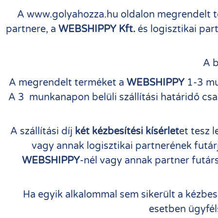
A www.golyahozza.hu oldalon megrendelt 
partnere, a
WEBSHIPPY Kft.
és logisztikai pa
A b
A megrendelt terméket a
WEBSHIPPY
1-3 mun
A 3 munkanapon belüli szállítási határidő csa
A szállítási díj
két kézbesítési kísérlet
et tesz 
vagy annak logisztikai partnerének futárj
WEBSHIPPY
-nél vagy annak partner futárs
Ha egyik alkalommal sem sikerült a kézbesí
esetben ügyféls