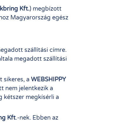
kbring Kft.
) megbízott
házhoz Magyarország egész
gadott szállítási címre.
ltala megadott szállítási
t sikeres, a
WEBSHIPPY
tt nem jelentkezik a
g kétszer megkísérli a
ng Kft
.-nek. Ebben az