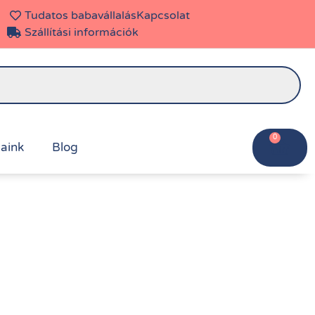
Tudatos babavállalás
Kapcsolat
Szállítási információk
0
aink
Blog