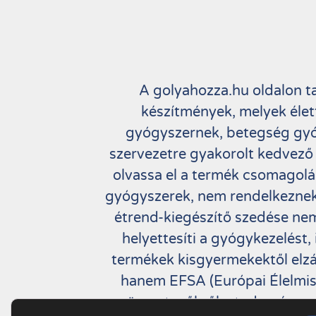
A golyahozza.hu oldalon t
készítmények, melyek élet
gyógyszernek, betegség gyó
szervezetre gyakorolt kedvező
olvassa el a termék csomagolás
gyógyszerek, nem rendelkeznek
étrend-kiegészítő szedése nem
helyettesíti a gyógykezelést, 
termékek kisgyermekektől elzár
hanem EFSA (Európai Élelmisz
összetevőkről a tudományos,