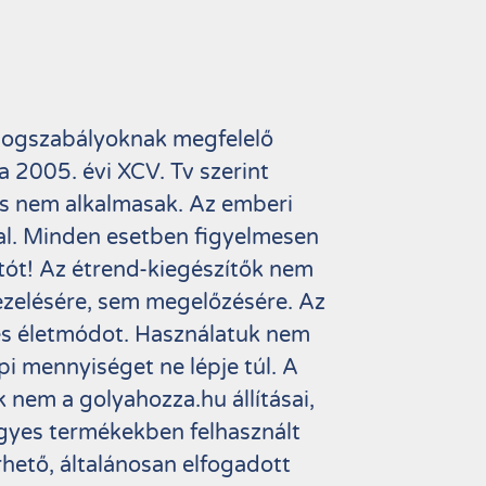
 jogszabályoknak megfelelő
 2005. évi XCV. Tv szerint
s nem alkalmasak. Az emberi
al. Minden esetben figyelmesen
atót! Az étrend-kiegészítők nem
zelésére, sem megelőzésére. Az
ges életmódot. Használatuk nem
api mennyiséget ne lépje túl. A
 nem a golyahozza.hu állításai,
egyes termékekben felhasznált
hető, általánosan elfogadott