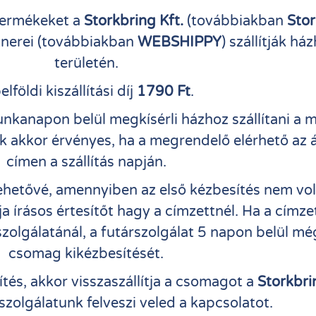
termékeket a
Storkbring Kft.
(továbbiakban
Stor
rtnerei (továbbiakban
WEBSHIPPY
) szállítják 
területén.
elföldi kiszállítási díj
1790 Ft
.
kanapon belül megkísérli házhoz szállítani a me
k akkor érvényes, ha a megrendelő elérhető az á
címen a szállítás napján.
lehetővé, amennyiben az első kézbesítés nem vol
a írásos értesítőt hagy a címzettnél. Ha a címze
zolgálatánál, a futárszolgálat 5 napon belül mé
csomag kikézbesítését.
tés, akkor visszaszállítja a csomagot a
Storkbri
zolgálatunk felveszi veled a kapcsolatot.