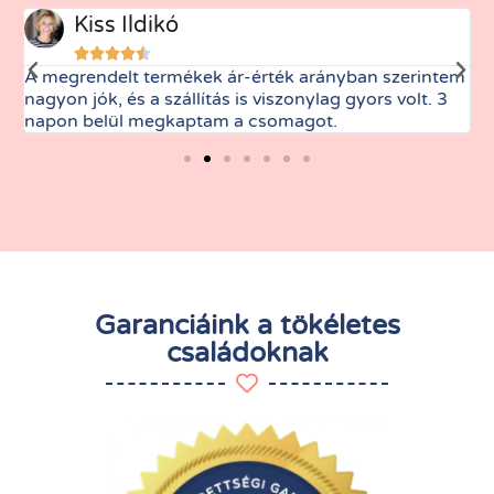
Kiss Ildikó





A megrendelt termékek ár-érték arányban szerintem
M
nagyon jók, és a szállítás is viszonylag gyors volt. 3
t
napon belül megkaptam a csomagot.
Garanciáink a tökéletes
családoknak