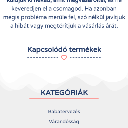
küldjük ki neked, amit megvásároltál,
és ne
keveredjen el a csomagod. Ha azonban
mégis probléma merüle fel, szó nélkül javítjuk
a hibát vagy megtérítjük a vásárlás árát.
Kapcsolódó termékek
KATEGÓRIÁK
Babatervezés
Várandósság