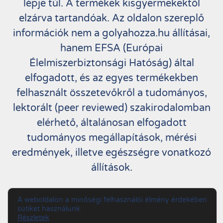
lépje túl. A termékek kisgyermekektől
elzárva tartandóak. Az oldalon szereplő
információk nem a golyahozza.hu állításai,
hanem EFSA (Európai
Élelmiszerbiztonsági Hatóság) által
elfogadott, és az egyes termékekben
felhasznált összetevőkről a tudományos,
lektorált (peer reviewed) szakirodalomban
elérhető, általánosan elfogadott
tudományos megállapítások, mérési
eredmények, illetve egészségre vonatkozó
állítások.
Copyright by Golyahozza.hu. All Rights
A weboldalon a minőségi felhasználói élmény érdekében
sütiket használunk.
Reserved.
Részletek