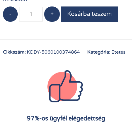
-
+
Kosárba teszem
Cikkszám:
KDDY-5060100374864
Kategória:
Etetés
97%-os ügyfél elégedettség