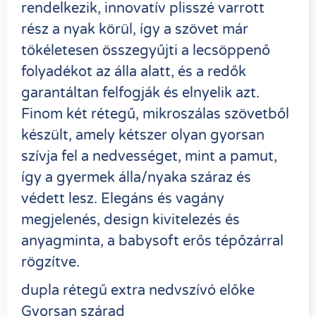
rendelkezik, innovatív plisszé varrott
rész a nyak körül, így a szövet már
tökéletesen összegyűjti a lecsöppenő
folyadékot az álla alatt, és a redők
garantáltan felfogják és elnyelik azt.
Finom két rétegű, mikroszálas szövetből
készült, amely kétszer olyan gyorsan
szívja fel a nedvességet, mint a pamut,
így a gyermek álla/nyaka száraz és
védett lesz. Elegáns és vagány
megjelenés, design kivitelezés és
anyagminta, a babysoft erős tépőzárral
rögzítve.
dupla rétegű extra nedvszívó előke
Gyorsan szárad