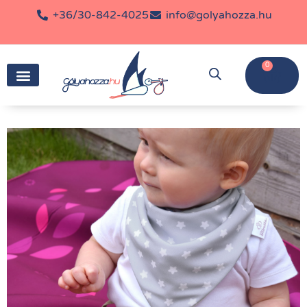
+36/30-842-4025
info@golyahozza.hu
0