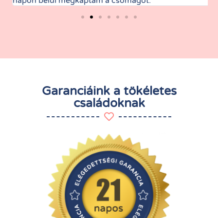
napon belül megkaptam a csomagot.
Garanciáink a tökéletes
családoknak