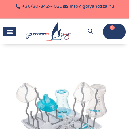
+36/30-842-4025
info@golyahozza.hu
0