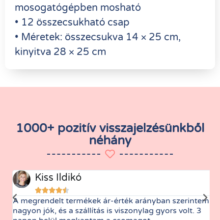
mosogatógépben mosható
• 12 összecsukható csap
• Méretek: összecsukva 14 × 25 cm,
kinyitva 28 × 25 cm
1000+ pozitív visszajelzésünkből
néhány
Kiss Ildikó





A megrendelt termékek ár-érték arányban szerintem
M
nagyon jók, és a szállítás is viszonylag gyors volt. 3
t