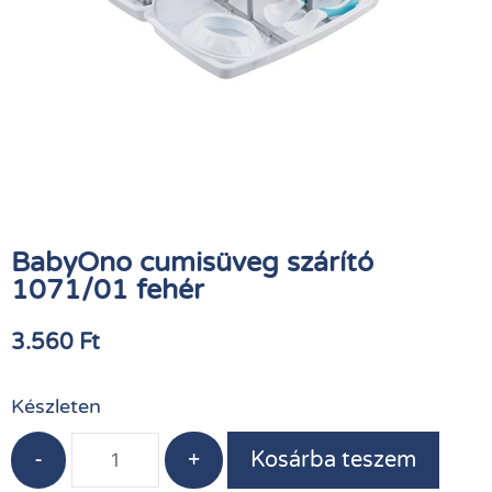
BabyOno cumisüveg szárító
1071/01 fehér
3.560
Ft
Készleten
-
+
Kosárba teszem