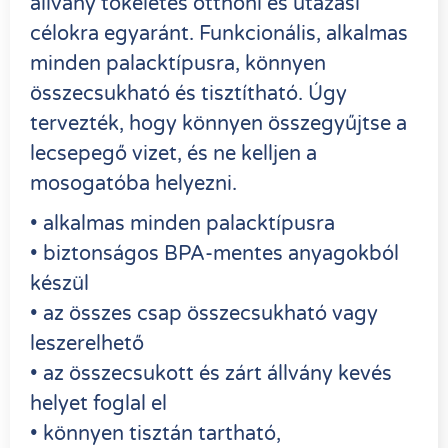
állvány tökéletes otthoni és utazási
célokra egyaránt. Funkcionális, alkalmas
minden palacktípusra, könnyen
összecsukható és tisztítható. Úgy
tervezték, hogy könnyen összegyűjtse a
lecsepegő vizet, és ne kelljen a
mosogatóba helyezni.
• alkalmas minden palacktípusra
• biztonságos BPA-mentes anyagokból
készül
• az összes csap összecsukható vagy
leszerelhető
• az összecsukott és zárt állvány kevés
helyet foglal el
• könnyen tisztán tartható,