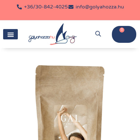
+36/30-842-4025
info@golyahozza.hu
0