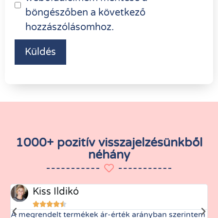
böngészőben a következő
hozzászólásomhoz.
1000+ pozitív visszajelzésünkből
néhány
Kiss Ildikó





A megrendelt termékek ár-érték arányban szerintem
M