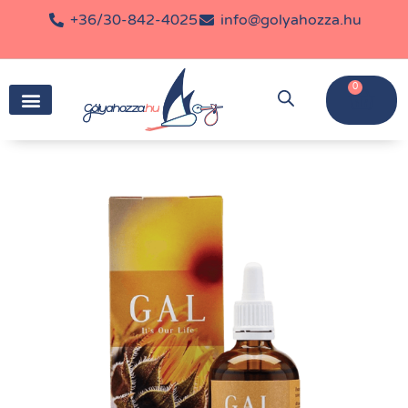
+36/30-842-4025
info@golyahozza.hu
0