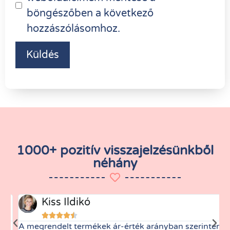
böngészőben a következő
hozzászólásomhoz.
1000+ pozitív visszajelzésünkből
néhány
Kiss Ildikó





A megrendelt termékek ár-érték arányban szerintem
M