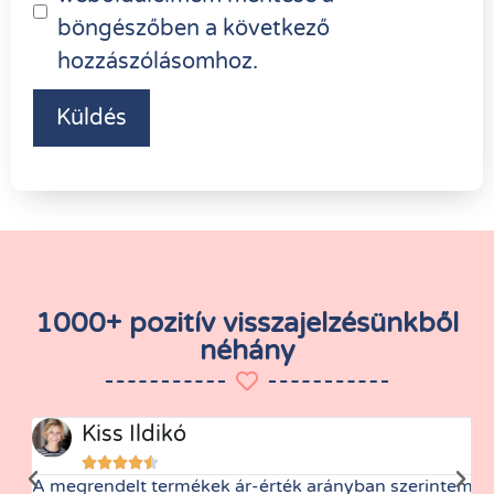
böngészőben a következő
hozzászólásomhoz.
1000+ pozitív visszajelzésünkből
néhány
Kiss Ildikó





A megrendelt termékek ár-érték arányban szerintem
M