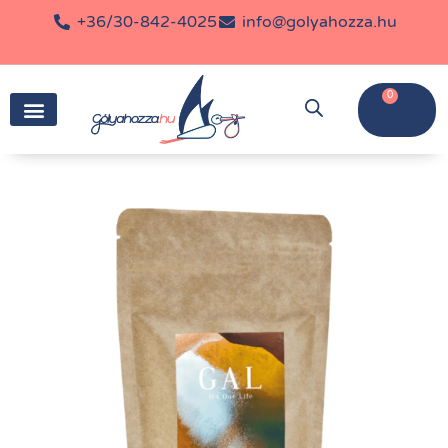
+36/30-842-4025
info@golyahozza.hu
0