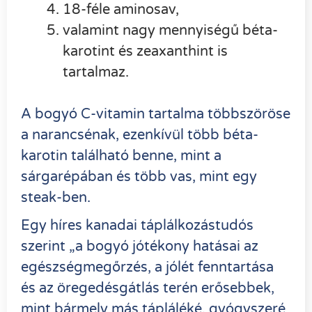
18-féle aminosav,
valamint nagy mennyiségű béta-
karotint és zeaxanthint is
tartalmaz.
A bogyó C-vitamin tartalma többszöröse
a narancsénak, ezenkívül több béta-
karotin található benne, mint a
sárgarépában és több vas, mint egy
steak-ben.
Egy híres kanadai táplálkozástudós
szerint „a bogyó jótékony hatásai az
egészségmegőrzés, a jólét fenntartása
és az öregedésgátlás terén erősebbek,
mint bármely más tápláléké, gyógyszeré