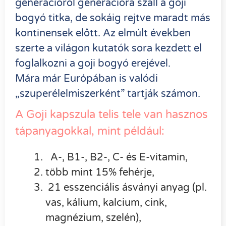
generációról generációra száll a goji
bogyó titka, de sokáig rejtve maradt más
kontinensek előtt. Az elmúlt években
szerte a világon kutatók sora kezdett el
foglalkozni a goji bogyó erejével.
Mára már Európában is valódi
„szuperélelmiszerként” tartják számon.
A Goji kapszula telis tele van hasznos
tápanyagokkal, mint például:
A-, B1-, B2-, C- és E-vitamin,
több mint 15% fehérje,
21 esszenciális ásványi anyag (pl.
vas, kálium, kalcium, cink,
magnézium, szelén),