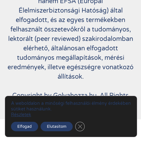
hanem EFSA (Európai
Élelmiszerbiztonsági Hatóság) által
elfogadott, és az egyes termékekben
felhasznált összetevőkről a tudományos,
lektorált (peer reviewed) szakirodalomban
elérhető, általánosan elfogadott
tudományos megállapítások, mérési
eredmények, illetve egészségre vonatkozó
állítások.
Copyright by Golyahozza.hu. All Rights
A weboldalon a minőségi felhasználói élmény érdekében
Reserved.
sütiket használunk.
Részletek
Close GDPR Cookie Banner
Elfogad
Elutasítom