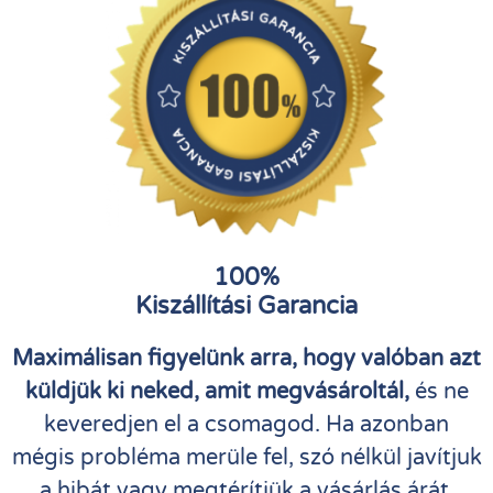
100%
Kiszállítási Garancia
Maximálisan figyelünk arra, hogy valóban azt
küldjük ki neked, amit megvásároltál,
és ne
keveredjen el a csomagod. Ha azonban
mégis probléma merüle fel, szó nélkül javítjuk
a hibát vagy megtérítjük a vásárlás árát.