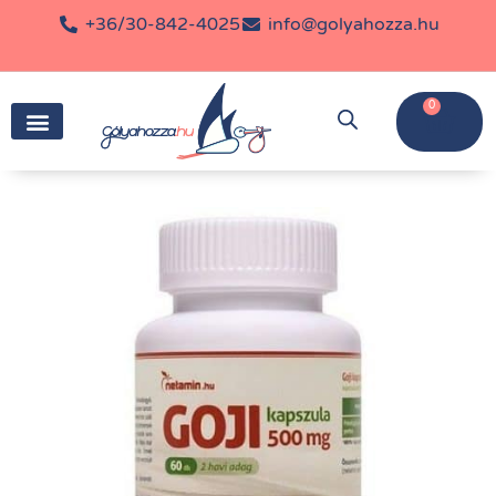
+36/30-842-4025
info@golyahozza.hu
0