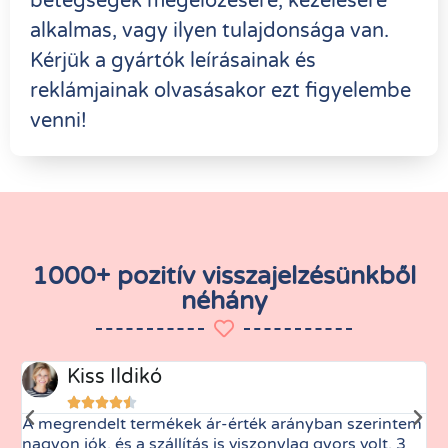
betegségek megelőzésére, kezelésére
alkalmas, vagy ilyen tulajdonsága van.
Kérjük a gyártók leírásainak és
reklámjainak olvasásakor ezt figyelembe
venni!
1000+ pozitív visszajelzésünkből
néhány
Kiss Ildikó





A megrendelt termékek ár-érték arányban szerintem
M
nagyon jók, és a szállítás is viszonylag gyors volt. 3
t