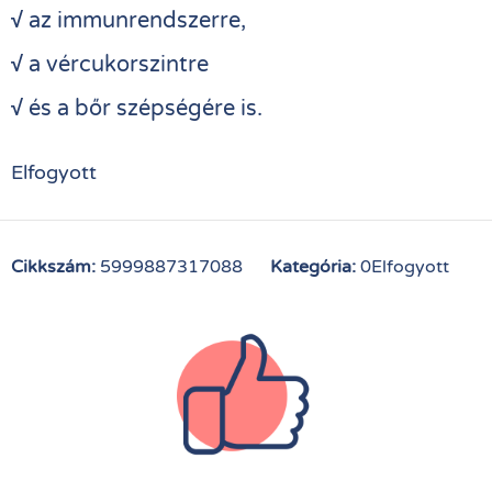
√
az immunrendszerre,
√
a vércukorszintre
√
és a bőr szépségére is.
Elfogyott
Cikkszám:
5999887317088
Kategória:
0Elfogyott