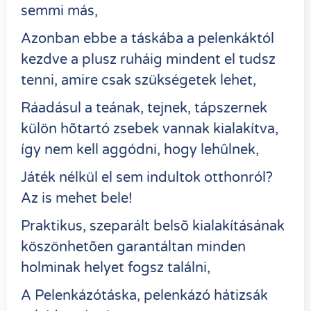
semmi más,
Azonban ebbe a táskába a pelenkáktól
kezdve a plusz ruháig mindent el tudsz
tenni, amire csak szükségetek lehet,
Ráadásul a teának, tejnek, tápszernek
külön hõtartó zsebek vannak kialakítva,
így nem kell aggódni, hogy lehûlnek,
Játék nélkül el sem indultok otthonról?
Az is mehet bele!
Praktikus, szeparált belsõ kialakításának
köszönhetõen garantáltan minden
holminak helyet fogsz találni,
A Pelenkázótáska, pelenkázó hátizsák