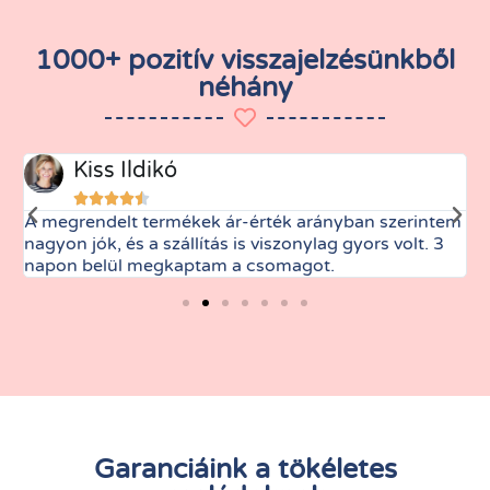
1000+ pozitív visszajelzésünkből
néhány
Kiss Ildikó





A megrendelt termékek ár-érték arányban szerintem
M
nagyon jók, és a szállítás is viszonylag gyors volt. 3
t
napon belül megkaptam a csomagot.
Garanciáink a tökéletes