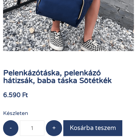
Pelenkázótáska, pelenkázó
hátizsák, baba táska Sötétkék
6.590
Ft
Készleten
-
+
Kosárba teszem