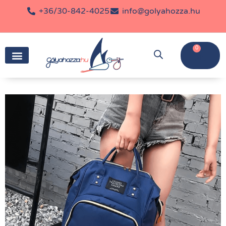
+36/30-842-4025
info@golyahozza.hu
0