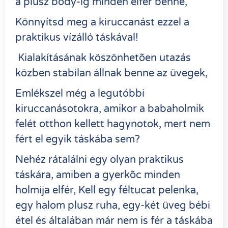
a plusz body-ig minden elfér benne,
Könnyítsd meg a kiruccanást ezzel a
praktikus vízálló táskával!
Kialakításának köszönhetõen utazás
közben stabilan állnak benne az üvegek,
Emlékszel még a legutóbbi
kiruccanásotokra, amikor a babaholmik
felét otthon kellett hagynotok, mert nem
fért el egyik táskába sem?
Nehéz rátalálni egy olyan praktikus
táskára, amiben a gyerkõc minden
holmija elfér, Kell egy féltucat pelenka,
egy halom plusz ruha, egy-két üveg bébi
étel és általában már nem is fér a táskába