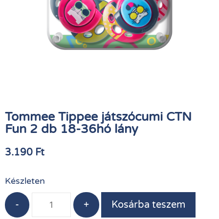
Tommee Tippee játszócumi CTN
Fun 2 db 18-36hó lány
3.190
Ft
Készleten
-
+
Kosárba teszem