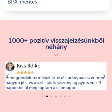
BPA-mentes
1000+ pozitív visszajelzésünkből
néhány
Kiss Ildikó





A megrendelt termékek ár-érték arányban szerintem
M
nagyon jók, és a szállítás is viszonylag gyors volt. 3
t
napon belül megkaptam a csomagot.