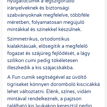
nyugatócumik a legszigorúbb
irányelveknek és biztonsági
szabványoknak megfelelve, többféle
méretben, folyamatosan megújuló
mintákkal és színekkel készülnek.
Szimmetrikus, ortodontikus
kialakításúak, elősegítik a megfelelő
fogazat és szájüreg fejlődését, a lágy
szilikon cumi pedig tökéletesen
illeszkedik a kis szájacskákba.
A Fun cumik segítségével az üvöltő
tigriseket könnyen doromboló kiscicákká
lehet változtatni. Élénk, színes, vidám
mintával rendelkeznek, a pajzson
található kis lyukakon keresztül pedig