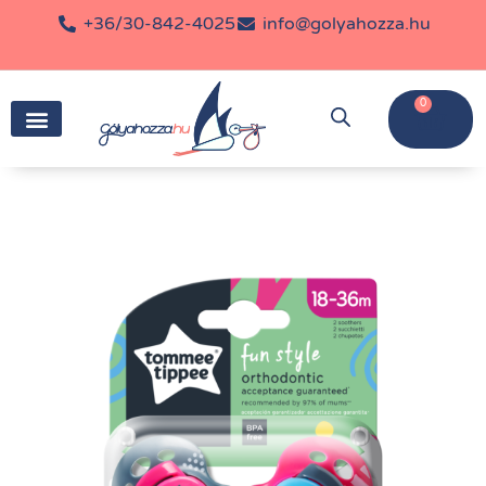
+36/30-842-4025
info@golyahozza.hu
0