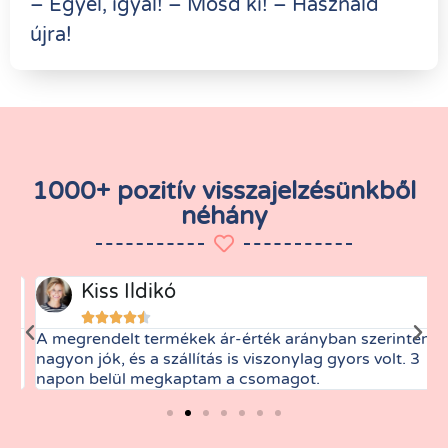
– Egyél, igyál! – Mosd ki! – Használd
újra!
1000+ pozitív visszajelzésünkből
néhány
Kiss Ildikó





A megrendelt termékek ár-érték arányban szerintem
M
nagyon jók, és a szállítás is viszonylag gyors volt. 3
t
napon belül megkaptam a csomagot.