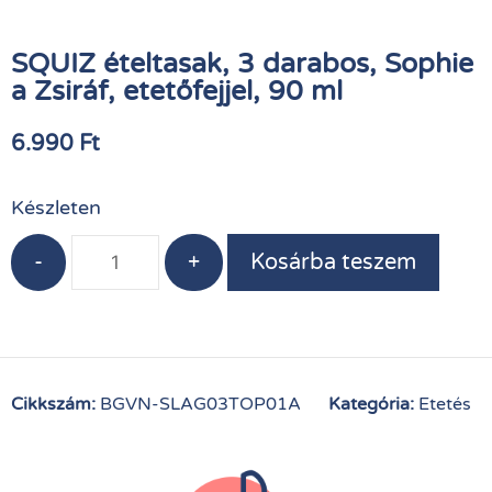
SQUIZ ételtasak, 3 darabos, Sophie
a Zsiráf, etetőfejjel, 90 ml
6.990
Ft
Készleten
-
+
Kosárba teszem
Cikkszám:
BGVN-SLAG03TOP01A
Kategória:
Etetés