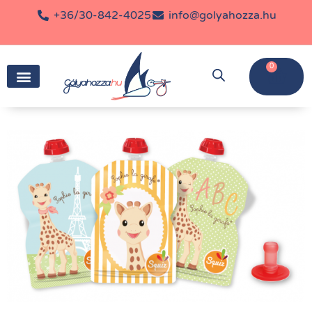
+36/30-842-4025
info@golyahozza.hu
0