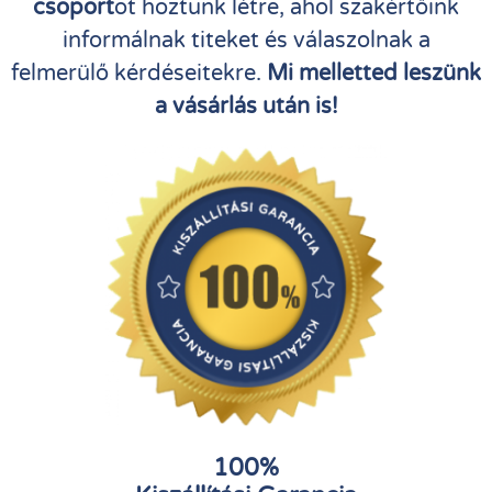
csoport
ot hoztunk létre, ahol szakértőink
informálnak titeket és válaszolnak a
felmerülő kérdéseitekre.
Mi melletted leszünk
a vásárlás után is!
100%