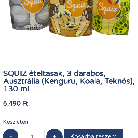
SQUIZ ételtasak, 3 darabos,
Ausztrália (Kenguru, Koala, Teknős),
130 ml
5.490
Ft
Készleten
-
+
Kosárba teszem