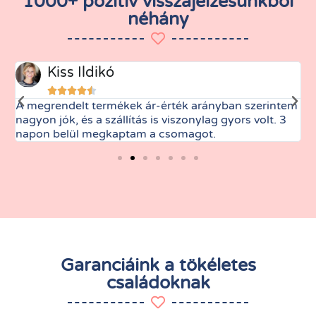
1000+ pozitív visszajelzésünkből
néhány
Kiss Ildikó





A megrendelt termékek ár-érték arányban szerintem
M
nagyon jók, és a szállítás is viszonylag gyors volt. 3
t
napon belül megkaptam a csomagot.
Garanciáink a tökéletes
családoknak