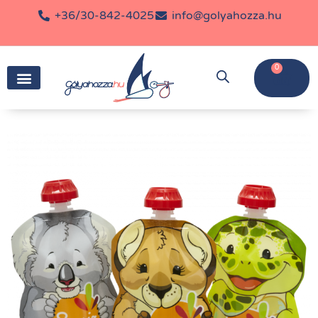
+36/30-842-4025
info@golyahozza.hu
0