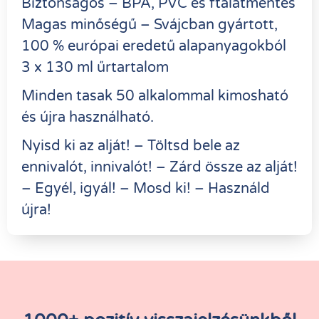
Biztonságos – BPA, PVC és ftalátmentes
Magas minőségű – Svájcban gyártott,
100 % európai eredetű alapanyagokból
3 x 130 ml űrtartalom
Minden tasak 50 alkalommal kimosható
és újra használható.
Nyisd ki az alját! – Töltsd bele az
ennivalót, innivalót! – Zárd össze az alját!
– Egyél, igyál! – Mosd ki! – Használd
újra!