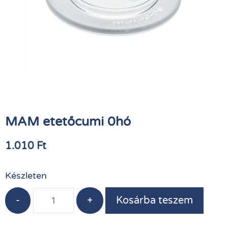
MAM etetőcumi 0hó
1.010
Ft
Készleten
-
+
Kosárba teszem