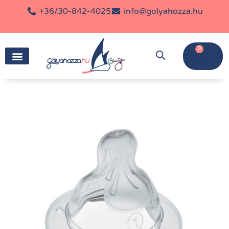
+36/30-842-4025
info@golyahozza.hu
0