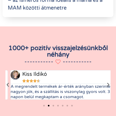
– az ismerős forma ideális a mama és a
MAM közötti átmenetre
1000+ pozitív visszajelzésünkből
néhány
Kiss Ildikó





A megrendelt termékek ár-érték arányban szerintem
M
nagyon jók, és a szállítás is viszonylag gyors volt. 3
t
napon belül megkaptam a csomagot.