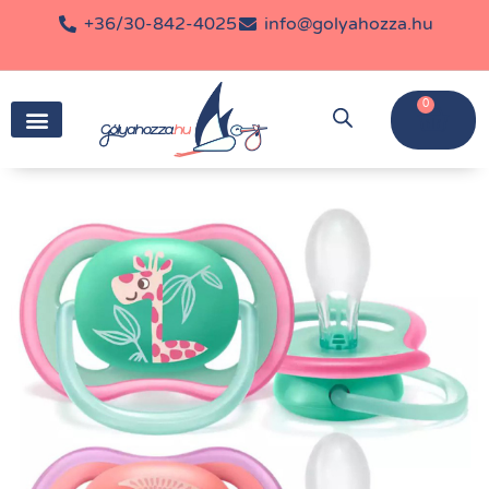
+36/30-842-4025
info@golyahozza.hu
0