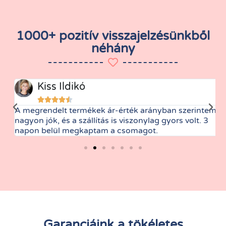
1000+ pozitív visszajelzésünkből
néhány
Kiss Ildikó





A megrendelt termékek ár-érték arányban szerintem
M
nagyon jók, és a szállítás is viszonylag gyors volt. 3
t
napon belül megkaptam a csomagot.
Garanciáink a tökéletes