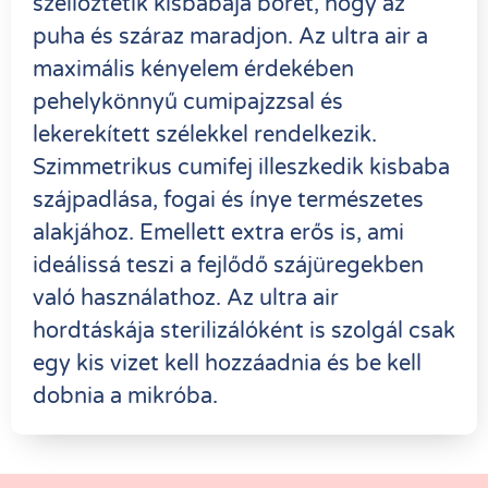
szellőztetik kisbabája bőrét, hogy az
puha és száraz maradjon. Az ultra air a
maximális kényelem érdekében
pehelykönnyű cumipajzzsal és
lekerekített szélekkel rendelkezik.
Szimmetrikus cumifej illeszkedik kisbaba
szájpadlása, fogai és ínye természetes
alakjához. Emellett extra erős is, ami
ideálissá teszi a fejlődő szájüregekben
való használathoz. Az ultra air
hordtáskája sterilizálóként is szolgál csak
egy kis vizet kell hozzáadnia és be kell
dobnia a mikróba.