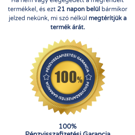
Ha nem vagy elégegedett a megrendelt
termékkel, és ezt
21 napon belül
bármikor
jelzed nekünk, mi szó nélkül
megtérítjük a
termék árát.
100%
Pénzvisszafizetési Garancia