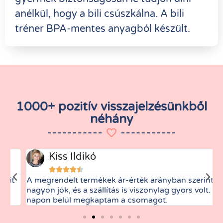
anélkül, hogy a bili csúszkálna. A bili
tréner BPA-mentes anyagból készült.
1000+ pozitív visszajelzésünkből
néhány
Kiss Ildikó





A megrendelt termékek ár-érték arányban szerintem
M
nagyon jók, és a szállítás is viszonylag gyors volt. 3
t
napon belül megkaptam a csomagot.