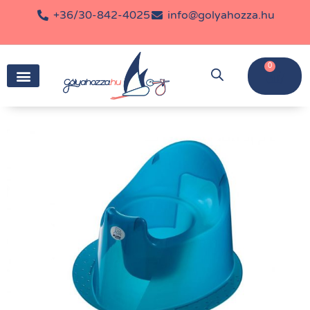
+36/30-842-4025
info@golyahozza.hu
0