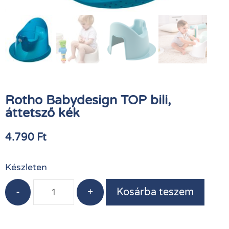
Rotho Babydesign TOP bili,
áttetsző kék
4.790
Ft
Készleten
-
+
Kosárba teszem