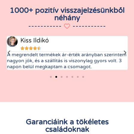
1000+ pozitív visszajelzésünkből
néhány
Kiss Ildikó





A megrendelt termékek ár-érték arányban szerintem
M
nagyon jók, és a szállítás is viszonylag gyors volt. 3
t
napon belül megkaptam a csomagot.
Garanciáink a tökéletes
családoknak