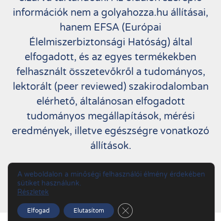
információk nem a golyahozza.hu állításai,
hanem EFSA (Európai
Élelmiszerbiztonsági Hatóság) által
elfogadott, és az egyes termékekben
felhasznált összetevőkről a tudományos,
lektorált (peer reviewed) szakirodalomban
elérhető, általánosan elfogadott
tudományos megállapítások, mérési
eredmények, illetve egészségre vonatkozó
állítások.
Copyright by Golyahozza.hu. All Rights
A weboldalon a minőségi felhasználói élmény érdekében
sütiket használunk.
Reserved.
Részletek
Close GDPR Cookie Banner
Elfogad
Elutasítom