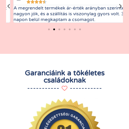





A megrendelt termékek ár-érték arányban szerintem
M
nagyon jók, és a szállítás is viszonylag gyors volt. 3
t
napon belül megkaptam a csomagot.
Garanciáink a tökéletes
családoknak