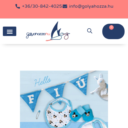
+36/30-842-4025
info@golyahozza.hu
0