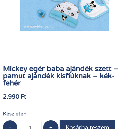
Mickey egér baba ajándék szett –
pamut ajándék kisfiúknak – kék-
fehér
2.990
Ft
Készleten
-
+
Kosárba teszem