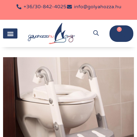
+36/30-842-4025
info@golyahozza.hu
0