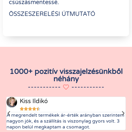
csúszásmentessé.
ÖSSZESZERELÉSI ÚTMUTATÓ
1000+ pozitív visszajelzésünkből
néhány
Kiss Ildikó





A megrendelt termékek ár-érték arányban szerintem
M
nagyon jók, és a szállítás is viszonylag gyors volt. 3
t
napon belül megkaptam a csomagot.