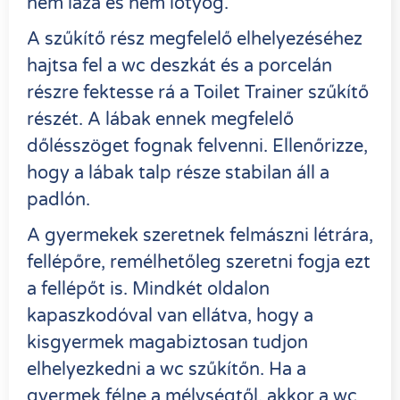
nem laza és nem lötyög.
A szűkítő rész megfelelő elhelyezéséhez
hajtsa fel a wc deszkát és a porcelán
részre fektesse rá a Toilet Trainer szűkítő
részét. A lábak ennek megfelelő
dőlésszöget fognak felvenni. Ellenőrizze,
hogy a lábak talp része stabilan áll a
padlón.
A gyermekek szeretnek felmászni létrára,
fellépőre, remélhetőleg szeretni fogja ezt
a fellépőt is. Mindkét oldalon
kapaszkodóval van ellátva, hogy a
kisgyermek magabiztosan tudjon
elhelyezkedni a wc szűkítőn. Ha a
gyermek félne a mélységtől, akkor a wc