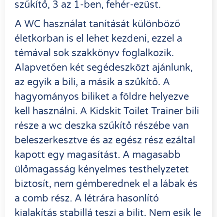
szűkítő, 3 az 1-ben, fehér-ezüst.
A WC használat tanítását különböző
életkorban is el lehet kezdeni, ezzel a
témával sok szakkönyv foglalkozik.
Alapvetően két segédeszközt ajánlunk,
az egyik a bili, a másik a szűkítő. A
hagyományos biliket a földre helyezve
kell használni. A Kidskit Toilet Trainer bili
része a wc deszka szűkítő részébe van
beleszerkesztve és az egész rész ezáltal
kapott egy magasítást. A magasabb
ülőmagasság kényelmes testhelyzetet
biztosít, nem gémberednek el a lábak és
a comb rész. A létrára hasonlító
kialakítás stabillá teszi a bilit. Nem esik le