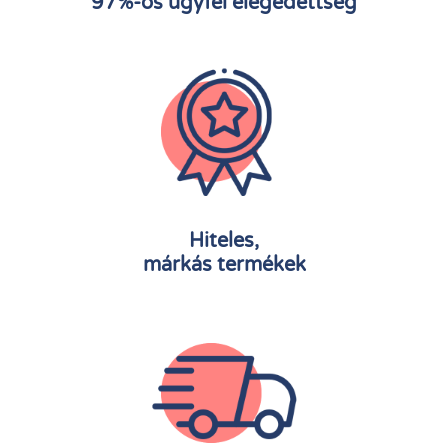
97%-os ügyfél elégedettség
Hiteles,
márkás termékek