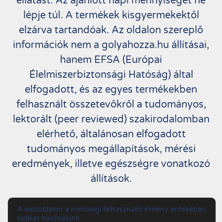
ellátást. Az ajánlott napi mennyiséget ne
lépje túl. A termékek kisgyermekektől
elzárva tartandóak. Az oldalon szereplő
információk nem a golyahozza.hu állításai,
hanem EFSA (Európai
Élelmiszerbiztonsági Hatóság) által
elfogadott, és az egyes termékekben
felhasznált összetevőkről a tudományos,
lektorált (peer reviewed) szakirodalomban
elérhető, általánosan elfogadott
tudományos megállapítások, mérési
eredmények, illetve egészségre vonatkozó
állítások.
Copyright by Golyahozza.hu. All Rights
A weboldalon a minőségi felhasználói élmény érdekében
sütiket használunk.