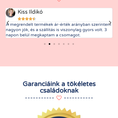
Kiss Ildikó





A megrendelt termékek ár-érték arányban szerintem
M
nagyon jók, és a szállítás is viszonylag gyors volt. 3
t
napon belül megkaptam a csomagot.
Garanciáink a tökéletes
családoknak