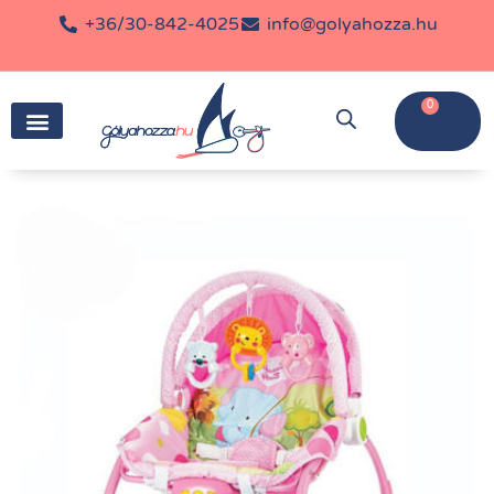
+36/30-842-4025
info@golyahozza.hu
0