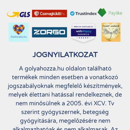
JOGNYILATKOZAT
A golyahozza.hu oldalon található
termékek minden esetben a vonatkozó
jogszabályoknak megfelelő készítmények,
melyek élettani hatással rendelkeznek, de
nem minősülnek a 2005. évi XCV. Tv
szerint gyógyszernek, betegség
gyógyítására, megelőzésére nem
alkalmazhatóak és nem alkalmasak. Az