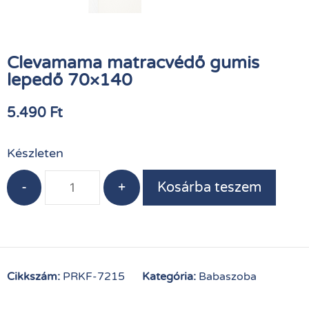
Clevamama matracvédő gumis
lepedő 70×140
5.490
Ft
Készleten
-
+
Kosárba teszem
Cikkszám:
PRKF-7215
Kategória:
Babaszoba