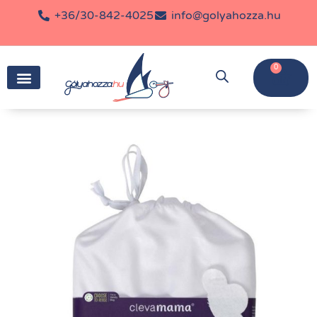
+36/30-842-4025
info@golyahozza.hu
0