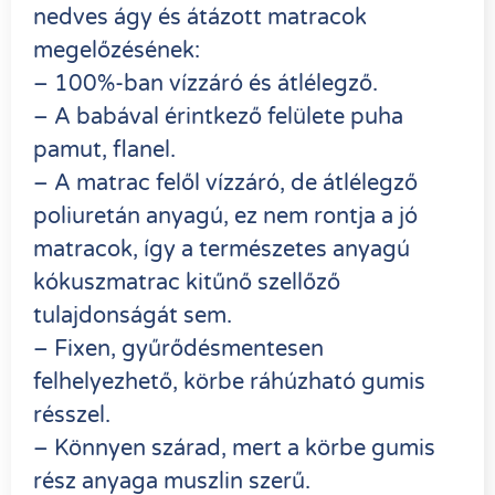
nedves ágy és átázott matracok
megelőzésének:
– 100%-ban vízzáró és átlélegző.
– A babával érintkező felülete puha
pamut, flanel.
– A matrac felől vízzáró, de átlélegző
poliuretán anyagú, ez nem rontja a jó
matracok, így a természetes anyagú
kókuszmatrac kitűnő szellőző
tulajdonságát sem.
– Fixen, gyűrődésmentesen
felhelyezhető, körbe ráhúzható gumis
résszel.
– Könnyen szárad, mert a körbe gumis
rész anyaga muszlin szerű.