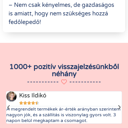
– Nem csak kényelmes, de gazdaságos
is amiatt, hogy nem szükséges hozzá
fedőlepedő!
1000+ pozitív visszajelzésünkből
néhány
Kiss Ildikó





A megrendelt termékek ár-érték arányban szerintem
M
nagyon jók, és a szállítás is viszonylag gyors volt. 3
t
napon belül megkaptam a csomagot.