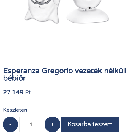
Esperanza Gregorio vezeték nélküli
bébiőr
27.149
Ft
Készleten
-
+
Kosárba teszem