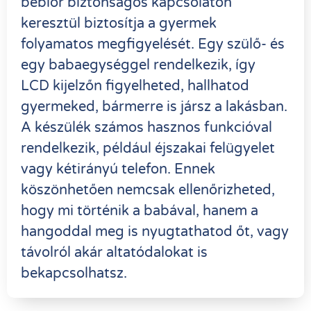
bébiőr biztonságos kapcsolaton
keresztül biztosítja a gyermek
folyamatos megfigyelését. Egy szülő- és
egy babaegységgel rendelkezik, így
LCD kijelzőn figyelheted, hallhatod
gyermeked, bármerre is jársz a lakásban.
A készülék számos hasznos funkcióval
rendelkezik, például éjszakai felügyelet
vagy kétirányú telefon. Ennek
köszönhetően nemcsak ellenőrizheted,
hogy mi történik a babával, hanem a
hangoddal meg is nyugtathatod őt, vagy
távolról akár altatódalokat is
bekapcsolhatsz.