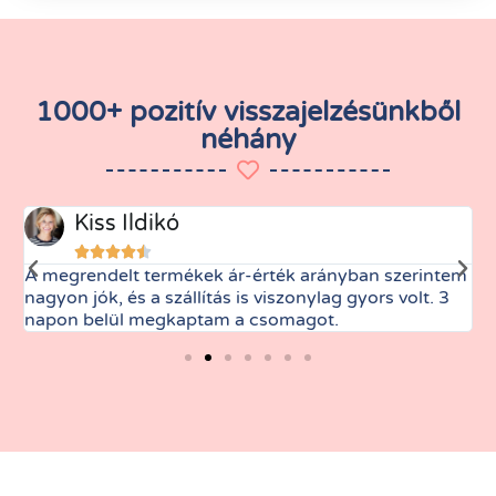
1000+ pozitív visszajelzésünkből
néhány
Kiss Ildikó





A megrendelt termékek ár-érték arányban szerintem
M
nagyon jók, és a szállítás is viszonylag gyors volt. 3
t
napon belül megkaptam a csomagot.