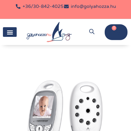
+36/30-842-4025
info@golyahozza.hu
0