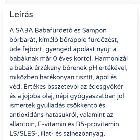
Leírás
A SÁBA Babafürdető és Sampon
bőrbarát, kímélő bőrápoló fürdőzést,
üde fejbőrt, gyengéd ápolást nyújt a
babáknak már 0 éves kortól. Harmonizál
a babák érzékeny bőrének pH értékével,
miközben hatékonyan tisztít, ápol és
véd. Értékes összetevői az édesgyökér
és a jojoba olaj, népi gyógyászatban jól
ismertek gyulladás csökkentő és
antioxidáns hatásukról, valamint az
allantoin, E-vitamin és B5-provitamin.
LS/SLES-, illat- és színezőanyag,