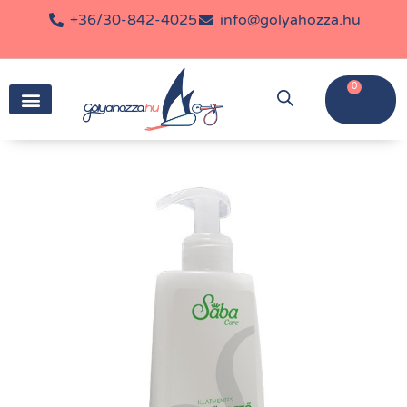
+36/30-842-4025
info@golyahozza.hu
0