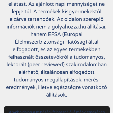
ellátást. Az ajánlott napi mennyiséget ne
lépje túl. A termékek kisgyermekektől
elzárva tartandóak. Az oldalon szereplő
információk nem a golyahozza.hu állításai,
hanem EFSA (Európai
Élelmiszerbiztonsági Hatóság) által
elfogadott, és az egyes termékekben
felhasznált összetevőkről a tudományos,
lektorált (peer reviewed) szakirodalomban
elérhető, általánosan elfogadott
tudományos megállapítások, mérési
eredmények, illetve egészségre vonatkozó
állítások.
Copyright by Golyahozza.hu. All Rights
A weboldalon a minőségi felhasználói élmény érdekében