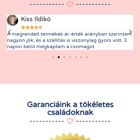
Kiss Ildikó





A megrendelt termékek ár-érték arányban szerintem
M
nagyon jók, és a szállítás is viszonylag gyors volt. 3
t
napon belül megkaptam a csomagot.
Garanciáink a tökéletes
családoknak