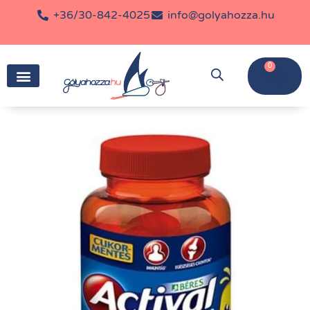
+36/30-842-4025
info@golyahozza.hu
0