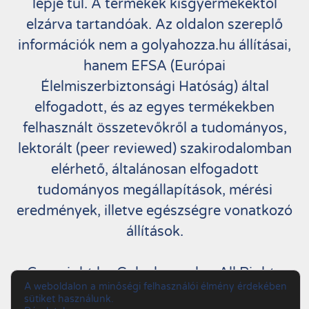
lépje túl. A termékek kisgyermekektől
elzárva tartandóak. Az oldalon szereplő
információk nem a golyahozza.hu állításai,
hanem EFSA (Európai
Élelmiszerbiztonsági Hatóság) által
elfogadott, és az egyes termékekben
felhasznált összetevőkről a tudományos,
lektorált (peer reviewed) szakirodalomban
elérhető, általánosan elfogadott
tudományos megállapítások, mérési
eredmények, illetve egészségre vonatkozó
állítások.
Copyright by Golyahozza.hu. All Rights
A weboldalon a minőségi felhasználói élmény érdekében
Reserved.
sütiket használunk.