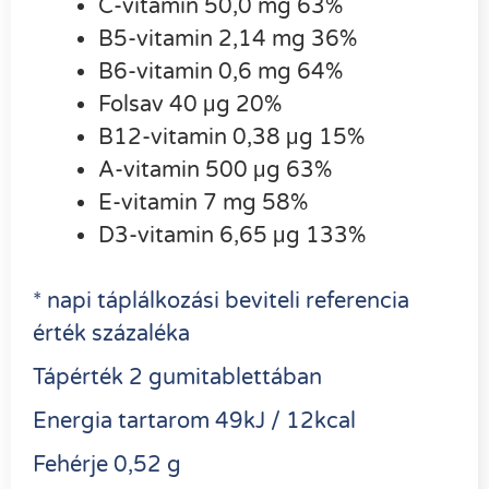
C-vitamin 50,0 mg 63%
B5-vitamin 2,14 mg 36%
B6-vitamin 0,6 mg 64%
Folsav 40 μg 20%
B12-vitamin 0,38 μg 15%
A-vitamin 500 μg 63%
E-vitamin 7 mg 58%
D3-vitamin 6,65 μg 133%
* napi táplálkozási beviteli referencia
érték százaléka
Tápérték 2 gumitablettában
Energia tartarom 49kJ / 12kcal
Fehérje 0,52 g