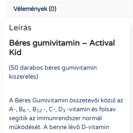
Vélemények (0)
Leírás
Béres gumivitamin –
Actival
Kid
(50 darabos béres gumivitamin
kiszerelés)
A Béres Gumivitamin összetevői közül az
A-, B
-, B
-, C-, D
-vitamin és folsav
6
12
3
segítik az immunrendszer normál
működését. A benne lévő D-vitamin