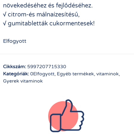
növekedéséhez és fejlődéséhez.
√
citrom-és málnaízesítésű,
√
gumitabletták cukormentesek!
Elfogyott
Cikkszám:
5997207715330
Kategóriák:
0Elfogyott
,
Egyéb termékek, vitaminok
,
Gyerek vitaminok