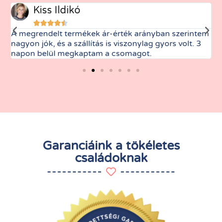
Kiss Ildikó





A megrendelt termékek ár-érték arányban szerintem
M
nagyon jók, és a szállítás is viszonylag gyors volt. 3
t
napon belül megkaptam a csomagot.
Garanciáink a tökéletes
családoknak