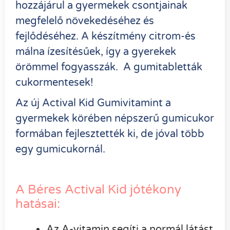
hozzájárul a gyermekek csontjainak
megfelelő növekedéséhez és
fejlődéséhez. A készítmény citrom-és
málna ízesítésűek, így a gyerekek
örömmel fogyasszák. A gumitabletták
cukormentesek!
Az új Actival Kid Gumivitamint a
gyermekek körében népszerű gumicukor
formában fejlesztették ki, de jóval több
egy gumicukornál.
A Béres Actival Kid jótékony
hatásai:
Az A-vitamin segíti a normál látást