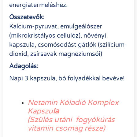
energiatermeléshez.
Összetevők:
Kalcium-pyruvat, emulgeálószer
(mikrokristályos cellulóz), növényi
kapszula, csomósodást gátlók (szilícium-
dioxid, zsírsavak magnéziumsói)
Adagolás:
Napi 3 kapszula, bő folyadékkal bevéve!
Netamin Kóladió Komplex
Kapszu
la
(Szülés utáni fogyókúrás
vitamin csomag része)