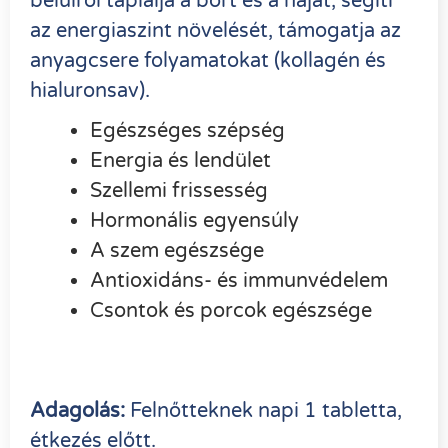
belülről táplálja a bőrt és a hajat, segíti
az energiaszint növelését, támogatja az
anyagcsere folyamatokat (kollagén és
hialuronsav).
Egészséges szépség
Energia és lendület
Szellemi frissesség
Hormonális egyensúly
A szem egészsége
Antioxidáns- és immunvédelem
Csontok és porcok egészsége
Adagolás:
Felnőtteknek napi 1 tabletta,
étkezés előtt.