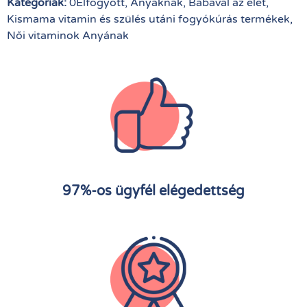
Kategóriák:
0Elfogyott
,
Anyáknak
,
Babával az élet
,
Kismama vitamin és szülés utáni fogyókúrás termékek
,
Női vitaminok Anyának
97%-os ügyfél elégedettség