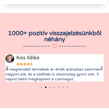
1000+ pozitív visszajelzésünkből
néhány
Kiss Ildikó





A megrendelt termékek ár-érték arányban szerintem
M
nagyon jók, és a szállítás is viszonylag gyors volt. 3
t
napon belül megkaptam a csomagot.