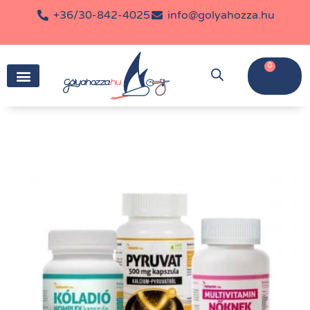
+36/30-842-4025
info@golyahozza.hu
0