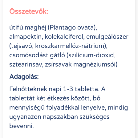
Összetevők:
útifű maghéj (Plantago ovata),
almapektin, kolekalciferol, emulgeálószer
(tejsavó, kroszkarmellóz-nátrium),
csomósodást gátló (szilícium-dioxid,
sztearinsav, zsírsavak magnéziumsói)
Adagolás:
Felnőtteknek napi 1-3 tabletta. A
tablettát két étkezés között, bő
mennyiségű folyadékkal lenyelve, mindig
ugyanazon napszakban szükséges
bevenni.