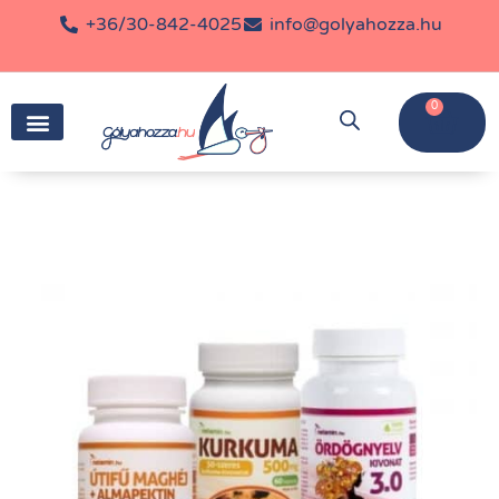
+36/30-842-4025
info@golyahozza.hu
0