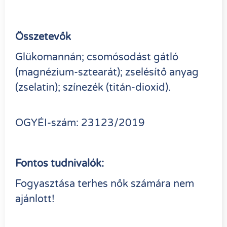
Összetevők
Glükomannán; csomósodást gátló
(magnézium-sztearát); zselésítő anyag
(zselatin); színezék (titán-dioxid).
OGYÉI-szám: 23123/2019
Fontos tudnivalók:
Fogyasztása terhes nők számára nem
ajánlott!