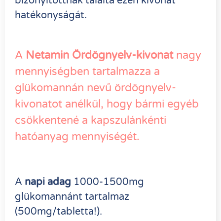
bizonyítottnak találta ezen kivonat
hatékonyságát.
A
Netamin Ördögnyelv-kivonat
nagy
mennyiségben tartalmazza a
glükomannán nevű ördögnyelv-
kivonatot anélkül, hogy bármi egyéb
csökkentené a kapszulánkénti
hatóanyag mennyiségét.
A
napi adag
1000-1500mg
glükomannánt tartalmaz
(500mg/tabletta!).