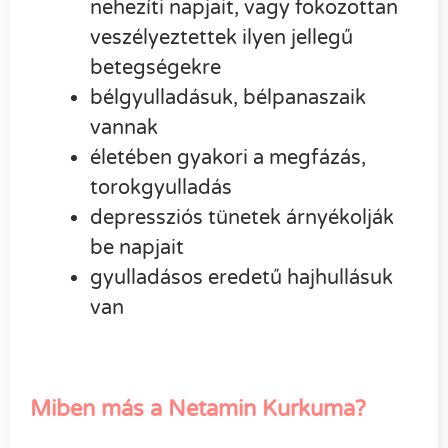
nehezíti napjait, vagy fokozottan
veszélyeztettek ilyen jellegű
betegségekre
bélgyulladásuk, bélpanaszaik
vannak
életében gyakori a megfázás,
torokgyulladás
depressziós tünetek árnyékolják
be napjait
gyulladásos eredetű hajhullásuk
van
Miben más a Netamin Kurkuma?