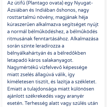
Az útifű (Plantago ovata) egy Nyugat-
Ázsiában és Indiában őshonos, nagy
rosttartalmú növény, magjának héja
kúraszerűen alkalmazva segítséget nyújt
a normál bélműködéshez, a bélműködés
ritmusának fenntartásához. Alkalmazása
során szinte leradírozza a
bélnyálkahártyán és a bélredőkben
letapadó káros salakanyagot.
Nagymértékű vízfelvevő képessége
miatt zselés állagúvá válik, így
kíméletesen tisztít, és lazítja a székletet.
Emiatt a tulajdonsága miatt különösen
ajánlott székrekedés vagy aranyér
esetén. Terhesség alatt vagy szülés után