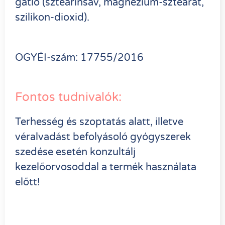
gátló (sztearinsav, magnézium-sztearát,
szilikon-dioxid).
OGYÉI-szám: 17755/2016
Fontos tudnivalók:
Terhesség és szoptatás alatt, illetve
véralvadást befolyásoló gyógyszerek
szedése esetén konzultálj
kezelőorvosoddal a termék használata
előtt!