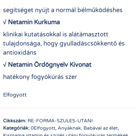
segítséget nyújt a normál bélműködéshes
√ Netamin Kurkuma
klinikai kutatásokkal is alátámasztott
tulajdonsága, hogy gyulladáscsökkentő és
antioxidáns
√ Netamin Ördögnyelv Kivonat
hatékony fogyókúrás szer
Elfogyott
Cikkszám:
RE-FORMA-SZULES-UTANI
Kategóriák:
0Elfogyott
,
Anyáknak
,
Babával az élet
,
Kismama vitamin és szülés utáni fogyókúrás termékek
,