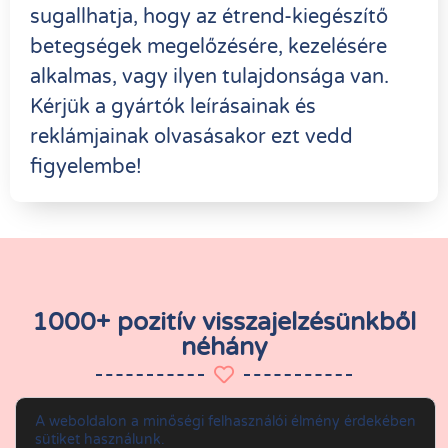
sugallhatja, hogy az étrend-kiegészítő
betegségek megelőzésére, kezelésére
alkalmas, vagy ilyen tulajdonsága van.
Kérjük a gyártók leírásainak és
reklámjainak olvasásakor ezt vedd
figyelembe!
1000+ pozitív visszajelzésünkből
néhány
Kiss Ildikó
A weboldalon a minőségi felhasználói élmény érdekében
sütiket használunk.