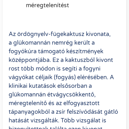
méregtelenítést
Az
ördögnyelv-fügekaktusz kivonata,
a glükomannán
nemrég került a
fogyókúra támogató készítmények
középpontjába. Ez a kaktuszból kivont
rost több módon is segíti a fogyni
vágyókat céljaik (fogyás) elérésében. A
klinikai kutatások elsősorban a
glükomannán étvágycsökkentő,
méregtelenítő és az elfogyasztott
tápanyagokból a zsír felszívódását gátló
hatását vizsgálták. Több vizsgálat is