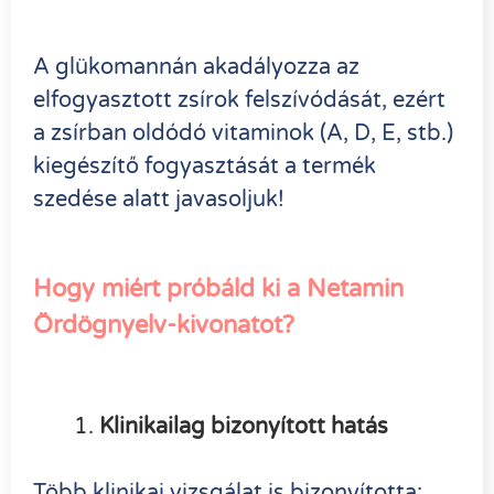
A
glükomannán
akadályozza az
elfogyasztott zsírok felszívódását, ezért
a zsírban oldódó vitaminok (A, D, E, stb.)
kiegészítő fogyasztását a termék
szedése alatt javasoljuk!
Hogy miért próbáld ki a Netamin
Ördögnyelv-kivonatot?
Klinikailag bizonyított hatás
Több klinikai vizsgálat is bizonyította: