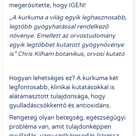
megerősítette, hogy IGEN!
„A kurkuma a világ egyik leghasznosabb,
legtöbb gyógyhatással rendelkező
növénye. Emellett az orvostudomány
egyik legtöbbet kutatott gyógynövénye
is” Chris Kilham botanikus, orvosi kutató
Hogyan lehetséges ez? A kurkuma két
legfontosabb, klinikai kutatásokkal is
alátámasztott tulajdonsága, hogy
gyulladáscsökkentő és antioxidáns.
Rengeteg olyan betegség, egészségügyi
probléma van, amit tulajdonképpen
gyulladás, vagy sejtkárosodás (stressz,