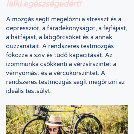
lelki egészségedért!
A mozgás segít megelőzni a stresszt és a
depressziót, a fáradékonyságot, a fejfájást,
a hátfájást, a lábgörcsöket és a annak
duzzanatait. A rendszeres testmozgás
fokozza a szív és tüdő kapacitását. Az
izommunka csökkenti a vérzsírszintet a
vérnyomást és a vércukorszintet. A
rendszeres testmozgás segít megőrizni az
ideális testsúlyt.