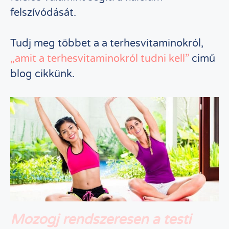
felszívódását.
Tudj meg többet a a terhesvitaminokról,
„amit a terhesvitaminokról tudni kell”
cimű
blog cikkünk.
Mozogj rendszeresen a testi