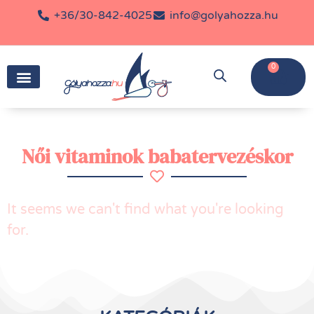
+36/30-842-4025
info@golyahozza.hu
0
Női vitaminok babatervezéskor
It seems we can't find what you're looking
for.