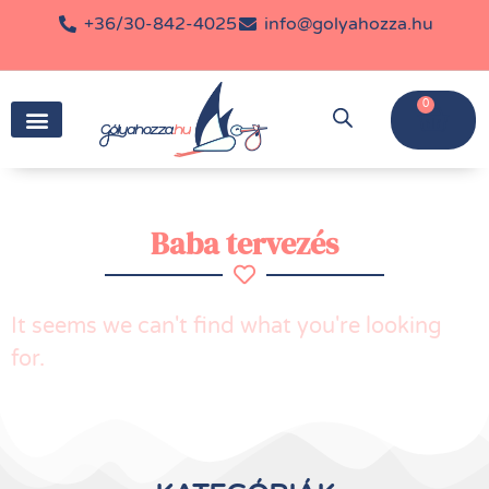
+36/30-842-4025
info@golyahozza.hu
0
Baba tervezés
It seems we can't find what you're looking
for.