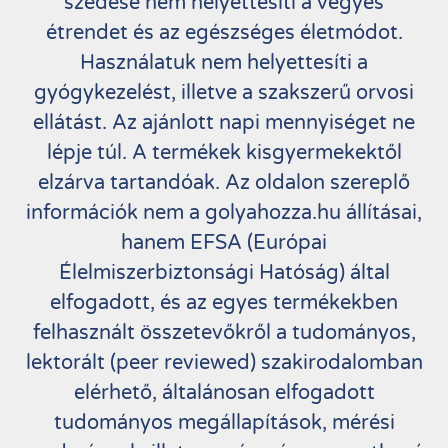
szedése nem helyettesíti a vegyes
étrendet és az egészséges életmódot.
Használatuk nem helyettesíti a
gyógykezelést, illetve a szakszerű orvosi
ellátást. Az ajánlott napi mennyiséget ne
lépje túl. A termékek kisgyermekektől
elzárva tartandóak. Az oldalon szereplő
információk nem a golyahozza.hu állításai,
hanem EFSA (Európai
Élelmiszerbiztonsági Hatóság) által
elfogadott, és az egyes termékekben
felhasznált összetevőkről a tudományos,
lektorált (peer reviewed) szakirodalomban
elérhető, általánosan elfogadott
tudományos megállapítások, mérési