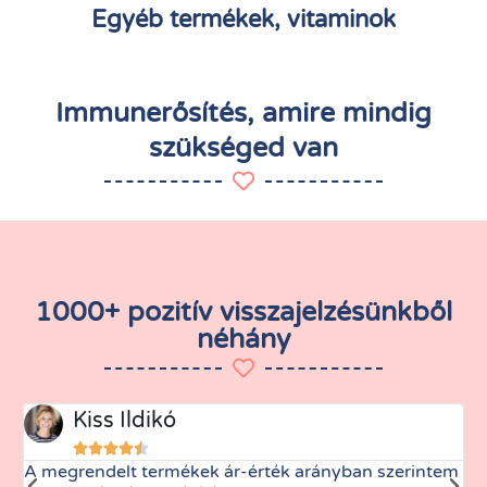
Egyéb termékek, vitaminok
Immunerősítés, amire mindig
szükséged van
1000+ pozitív visszajelzésünkből
néhány
Kiss Ildikó





A megrendelt termékek ár-érték arányban szerintem
M