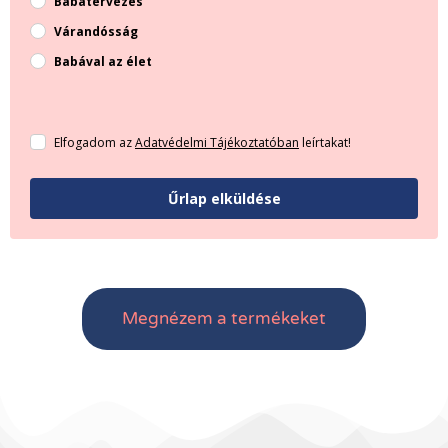
Babatervezés
Várandósság
Babával az élet
Elfogadom az
Adatvédelmi Tájékoztatóban
leírtakat!
Űrlap elküldése
Megnézem a termékeket