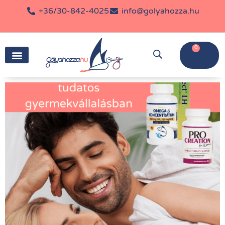
+36/30-842-4025
info@golyahozza.hu
0