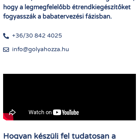
hogy a legmegfelelőbb étrendkiegészítőket
fogyasszák a babatervezési fázisban.
+36/30 842 4025
info@golyahozza.hu
Hogyan készülj fel tudatosan a